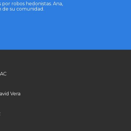
 por robos hedonistas. Ana,
ión de su comunidad.
EAC
avid Vera
z