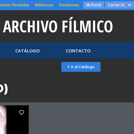
ciones Vinculadas
Bibliotecas
Donaciones
Mi Portal
Correo UC
ARCHIVO FÍLMICO
CATÁLOGO
CONTACTO
Ir al Catálogo
O)