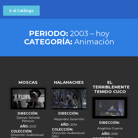
Ir al Catálogo
PERIODO:
2003 – hoy
CATEGORÍA:
Animación
MOSCAS
HALAHACHES
EL
TERRIBLEMENTE
TEMIDO CUCO
DIRECCIÓN:
DIRECCIÓN:
Zyanya Salcedo
Alejandra Jaramillo
Petrovic
DIRECCIÓN:
AÑO:
2014
AÑO:
2013
Angélica Guerra
COLECCIÓN:
COLECCIÓN:
Dirección Audiovisual
AÑO:
2010
Dirección Audiovisual
DAV