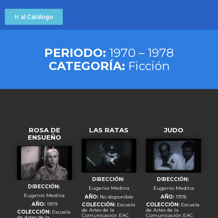
Ir al Catálogo
PERIODO:
1970 – 1978
CATEGORÍA:
Ficción
ROSA DE
LAS RATAS
JUDO
ENSUEÑO
DIRECCIÓN:
DIRECCIÓN:
DIRECCIÓN:
Eugenio Medina
Eugenio Medina
Eugenio Medina
AÑO:
No disponible
AÑO:
1978
AÑO:
1979
COLECCIÓN:
Escuela
COLECCIÓN:
Escuela
de Artes de la
de Artes de la
COLECCIÓN:
Escuela
Comunicación EAC
Comunicación EAC
de Artes de la