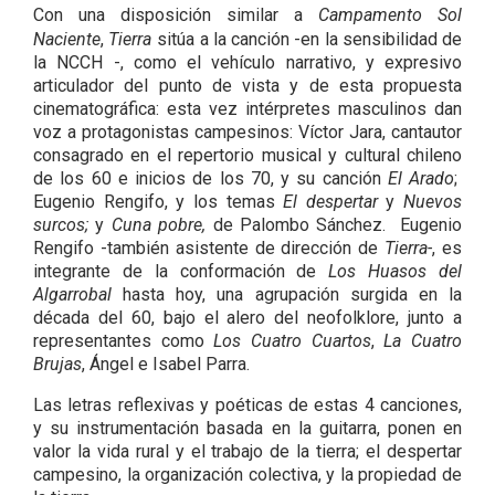
Con una disposición similar a
Campamento Sol
Naciente
,
Tierra
sitúa a la canción -en la sensibilidad de
la NCCH -, como el vehículo narrativo, y expresivo
articulador del punto de vista y de esta propuesta
cinematográfica: esta vez intérpretes masculinos dan
voz a protagonistas campesinos: Víctor Jara, cantautor
consagrado en el repertorio musical y cultural chileno
de los 60 e inicios de los 70, y su canción
El Arado
;
Eugenio Rengifo, y los temas
El despertar
y
Nuevos
surcos;
y
Cuna pobre,
de Palombo Sánchez. Eugenio
Rengifo -también asistente de dirección de
Tierra-
, es
integrante de la conformación de
Los Huasos del
Algarrobal
hasta hoy, una agrupación surgida en la
década del 60, bajo el alero del neofolklore, junto a
representantes como
Los Cuatro Cuartos
,
La Cuatro
Brujas
, Ángel e Isabel Parra.
Las letras reflexivas y poéticas de estas 4 canciones,
y su instrumentación basada en la guitarra, ponen en
valor la vida rural y el trabajo de la tierra; el despertar
campesino, la organización colectiva, y la propiedad de