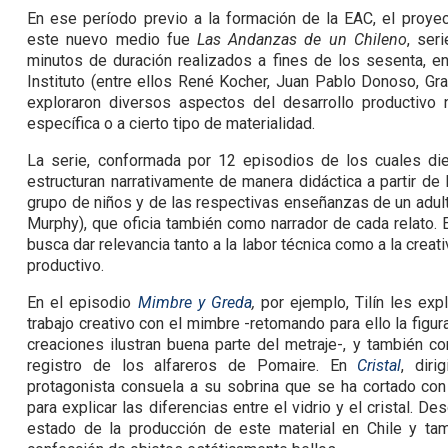
En ese período previo a la formación de la EAC, el proy
este nuevo medio fue
Las Andanzas de un Chileno
, ser
minutos de duración realizados a fines de los sesenta, en
Instituto (entre ellos René Kocher, Juan Pablo Donoso, Gra
exploraron diversos aspectos del desarrollo productivo n
específica o a cierto tipo de materialidad.
La serie, conformada por 12 episodios de los cuales die
estructuran narrativamente de manera didáctica a partir de
grupo de niños y de las respectivas enseñanzas de un adulto,
Murphy), que oficia también como narrador de cada relato. 
busca dar relevancia tanto a la labor técnica como a la cre
productivo.
En el episodio
Mimbre y Greda
,
por ejemplo, Tilín les exp
trabajo creativo con el mimbre -retomando para ello la figu
creaciones ilustran buena parte del metraje-, y también co
registro de los alfareros de Pomaire. En
Cristal
, dir
protagonista consuela a su sobrina que se ha cortado con 
para explicar las diferencias entre el vidrio y el cristal. D
estado de la producción de este material en Chile y ta