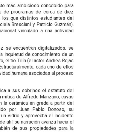
ecto más ambicioso concebido para
ie de programas de cerca de diez
 los que distintos estudiantes del
ciela Bresciani y Patricio Guzmán),
acional vinculado a una actividad
z se encuentran digitalizados, se
 la inquietud de conocimiento de un
 el tío Tilín (el actor Andrés Rojas
Estructuralmente, cada uno de ellos
atividad humana asociadas al proceso
lica a sus sobrinos el estatuto del
ra mítica de Alfredo Manzano, cuyas
n la cerámica en greda a partir del
igido por Juan Pablo Donoso, su
un vidrio y aprovecha el incidente
esde ahí su narración avanza hacia el
mbién de sus propiedades para la